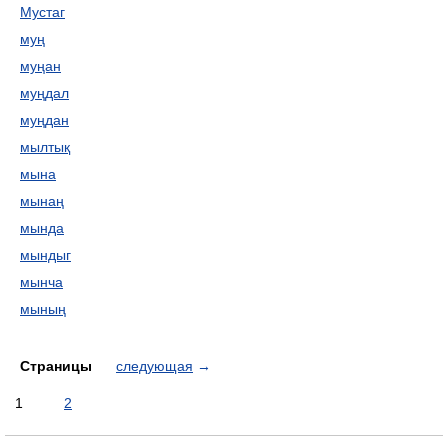
Мустаг
муң
муңан
муңдал
муңдан
мылтық
мына
мынаң
мында
мындыг
мынча
мының
Страницы
следующая
→
1
2