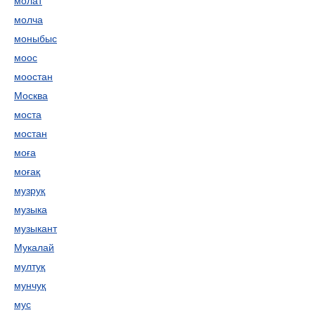
молат
молча
моныбыс
моос
моостан
Москва
моста
мостан
моға
моғақ
музруқ
музыка
музыкант
Мукалай
мултуқ
мунчуқ
мус