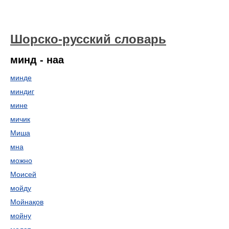
Шорско-русский словарь
минд - наа
минде
миндиг
мине
мичик
Миша
мна
можно
Моисей
мойду
Мойнақов
мойну